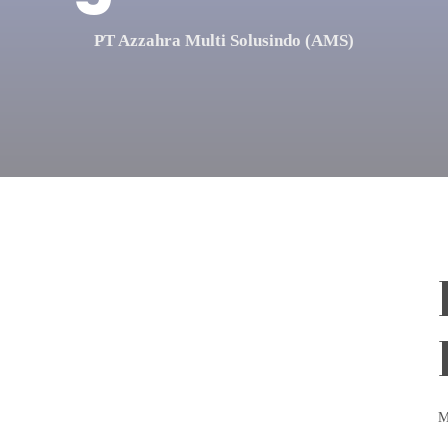
PT Azzahra Multi Solusindo (AMS)
M