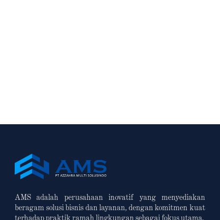
PT Azzahra Multi Solusindo – PT Azzahra Multi
Solusindo, sebuah perusahaan yang berkomitmen
untuk menghadirkan solusi ramah lingkungan,
baru-baru ini meluncurkan program sosialisasi
refill station. Inisiatif ini bertujuan untuk
mempromosikan…
Read More
AMS adalah perusahaan inovatif yang menyediakan
beragam solusi bisnis dan layanan, dengan komitmen kuat
terhadap praktik ramah lingkungan sebagai fokus utama.